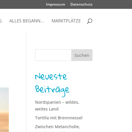
Impressum
Datenschutz
G
ALLES BEGANN…
MARKTPLÄTZE
Neueste
Beiträge
Nordspanien – wildes,
weites Land
Tortilla mit Brennnessel
Zwischen Melancholie,