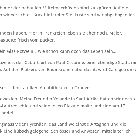
 hinter der bebauten Mittelmeerküste sofort zu spüren. Auf die
 wir verzichtet. Kurz hinter der Steilküste sind wir abgebogen ins
efunden haben. Hier in Frankreich leben sie aber noch. Maler,
Baguette frisch vom Bäcker.
u ein Glas Rotwein… wie schön kann doch das Leben sein…
ovence, der Geburtsort von Paul Cézanne, eine lebendige Stadt, mi
. Auf den Plätzen, von Baumkronen überdacht, wird Café getrunk
use: … dem antiken Amphitheater in Orange
westen. Meine Freundin Yolande in Sant Afrika hatten wir noch 
Lautrec lebte und seine tollen Plakate malte und sind am 17.
landet.
Bergmassiv der Pyrenäen, das Land wo einst d’Artagnan und die
l kleine hübsch gelegene Schlösser und Anwesen, mittelalterlich