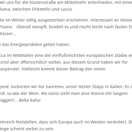
wir uns für die Küstenstraße am Mittelmehr entschieden, mit ein
skana, zwischen Orbetello und Lucca.
die im Winter völlig ausgestorben erscheinen. Interessant an diese
isano. Überall dampft, brodelt es und riecht leicht nach faulen E
 Wasser…
h das Energieproblem gelöst haben.
cca im Mittelalter eine der einflußreichsten europäischen Städte w
 sind aber offensichtlich vorbei, aus diesem Grund haben wir für
gespendet. Vielleicht kommt dieser Beitrag den vielen
nd, tuckerten wir bis Sanremo, unser letzter Stopp in Italien. Es i
kelnd, so wie der Wein. Wo sonst sieht man eine Nonne mit langem
ggen?… Bella Italia!
nkreich feststellen, dass sich Europa auch im Westen verändert. D
nge scheint vorbei zu sein.