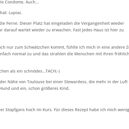
 wie Condome, Auch…
hat: Lupiac.
 die Ferne. Dieser Platz hat eingeladen die Vergangenheit wieder
ur darauf wartet wieder zu erwachen. Fast jedes Haus ist hier zu
ch nur zum Schwätzchen kommt, fühlte ich mich in eine andere Z
 einfach normal zu und das strahlen die Menschen mit ihren fröhlic
chen als ein schnödes…TACH;-)
 der Nähe von Toulouse bei einer Stewardess, die mehr in der Luft 
 Hund und ein, schon größeres Kind.
der Stopfgans hoch im Kurs. Für dieses Rezept habe ich mich weni