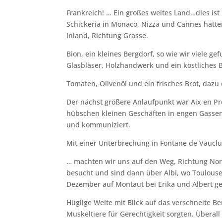
Frankreich! … Ein großes weites Land…dies ist
Schickeria in Monaco, Nizza und Cannes hatten
Inland, Richtung Grasse.
Bion, ein kleines Bergdorf, so wie wir viele g
Glasbläser, Holzhandwerk und ein köstliches 
Tomaten, Olivenöl und ein frisches Brot, daz
Der nächst größere Anlaufpunkt war Aix en Pr
hübschen kleinen Geschäften in engen Gassen
und kommuniziert.
Mit einer Unterbrechung in Fontane de Vaucl
… machten wir uns auf den Weg, Richtung Nord
besucht und sind dann über Albi, wo Toulouse-
Dezember auf Montaut bei Erika und Albert ge
Hüglige Weite mit Blick auf das verschneite 
Muskeltiere für Gerechtigkeit sorgten. Überal