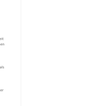
eit
hen
als
ger