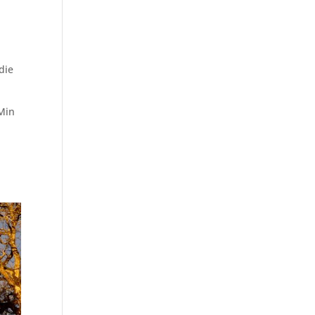
e
die
 Min