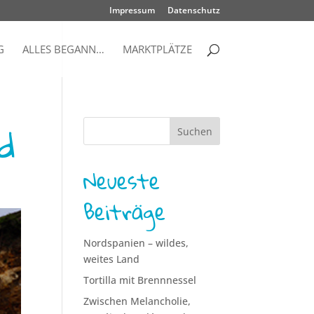
Impressum
Datenschutz
G
ALLES BEGANN…
MARKTPLÄTZE
d
Neueste
Beiträge
Nordspanien – wildes,
weites Land
Tortilla mit Brennnessel
Zwischen Melancholie,