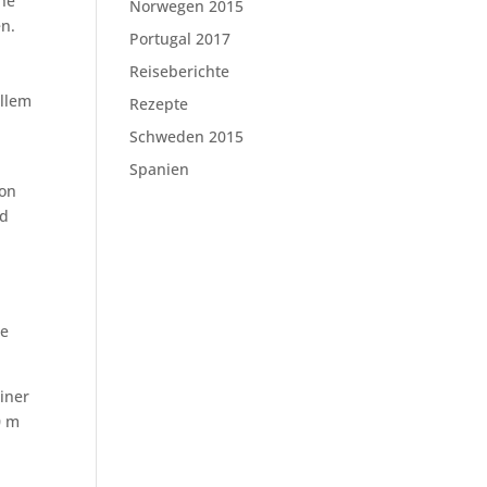
ne
Norwegen 2015
en.
Portugal 2017
Reiseberichte
allem
Rezepte
Schweden 2015
Spanien
von
nd
ie
iner
50 m