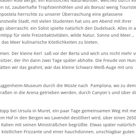
aden Rote Berge, ein künstliches Naturwunder, welches durch ei
n ist, zauberhafte Tropfsteinhöhlen und als Bonus! wenig Tourist
mpostela herrschte zu unserer Überraschung eine gelassene
unstvolle Stadt, mit vielen Studenten hat uns am Abend mit ihrer
s überrascht, ein Solist spielte natürlich den Dudelsack. Alles in 
mtipp für viele Freizeitaktivitäten, wilde Natur, Sonne und Meer…
das Meer kulinarische Köstlichkeiten zu bieten.
en. Der kleine Kerl saß vor der Berta und wich uns nicht mehr 
esitzer, der ihn dann zwei Tage später abholte. Die Freude von Hu
Hätten wir das geahnt, wär das kleine Schwarz-Weiß-Auge mit uns
s Guggenheim-Museum durch die Wüste nach Pamplona, wo zu dem
Straßen in die Arena getrieben werden, durch Canyon`s und über d
Stopp bei Ursula in Muret, ein paar Tage gemeinsamen Weg mit me
em Hof in den Bergen wo Lavendel destilliert wird, über einen 26
talien mit seinen Ministräßchen begrüßte. Etwas später natürlich
- köstlichen Frizzante und einer hauchdünnen, unschlagbar guten