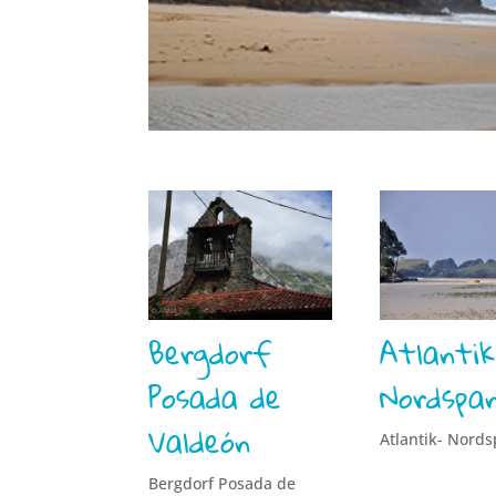
Bergdorf
Atlantik
Posada de
Nordspan
Valdeón
Atlantik- Nord
Bergdorf Posada de