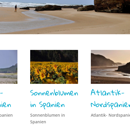
-
Sonnenblumen
Atlantik-
ien
in Spanien
Nordspanie
spanien
Sonnenblumen in
Atlantik- Nordspani
Spanien