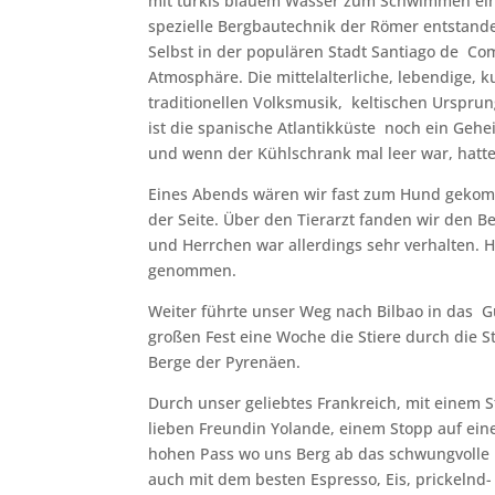
mit türkis blauem Wasser zum Schwimmen einl
spezielle Bergbautechnik der Römer entstande
Selbst in der populären Stadt Santiago de Co
Atmosphäre. Die mittelalterliche, lebendige, k
traditionellen Volksmusik, keltischen Ursprung
ist die spanische Atlantikküste noch ein Gehei
und wenn der Kühlschrank mal leer war, hatte 
Eines Abends wären wir fast zum Hund gekomm
der Seite. Über den Tierarzt fanden wir den B
und Herrchen war allerdings sehr verhalten. 
genommen.
Weiter führte unser Weg nach Bilbao in da
großen Fest eine Woche die Stiere durch die 
Berge der Pyrenäen.
Durch unser geliebtes Frankreich, mit einem 
lieben Freundin Yolande, einem Stopp auf ein
hohen Pass wo uns Berg ab das schwungvolle I
auch mit dem besten Espresso, Eis, prickelnd