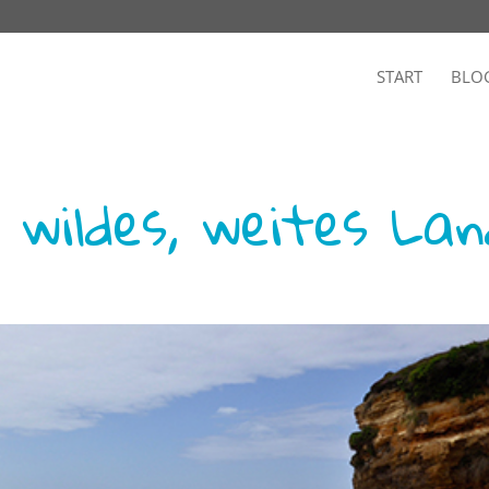
START
BLO
 wildes, weites Lan